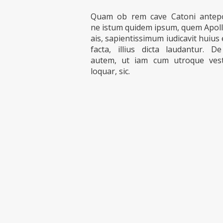
Quam ob rem cave Catoni antep
ne istum quidem ipsum, quem Apoll
ais, sapientissimum iudicavit huius
facta, illius dicta laudantur. 
autem, ut iam cum utroque ves
loquar, sic.