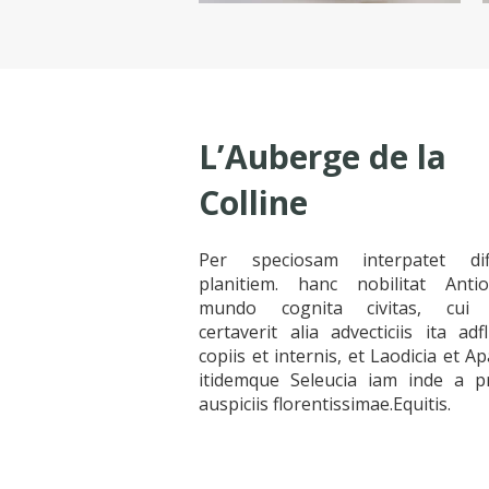
L’Auberge de la
Colline
Per speciosam interpatet dif
planitiem. hanc nobilitat Antio
mundo cognita civitas, cui
certaverit alia advecticiis ita adf
copiis et internis, et Laodicia et A
itidemque Seleucia iam inde a p
auspiciis florentissimae.Equitis.