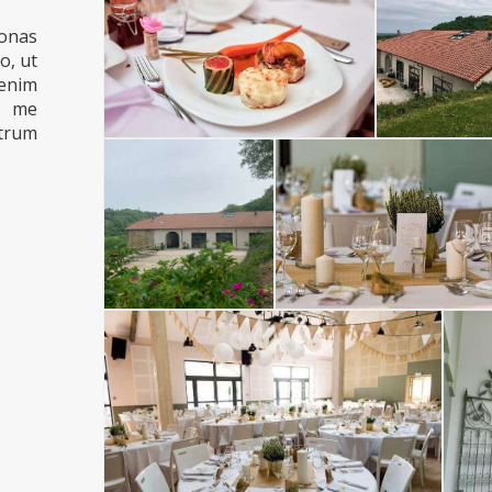
onas
o, ut
 enim
De me
trum