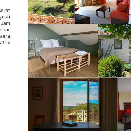
serat
usti
uam
tehac
gaera
trix