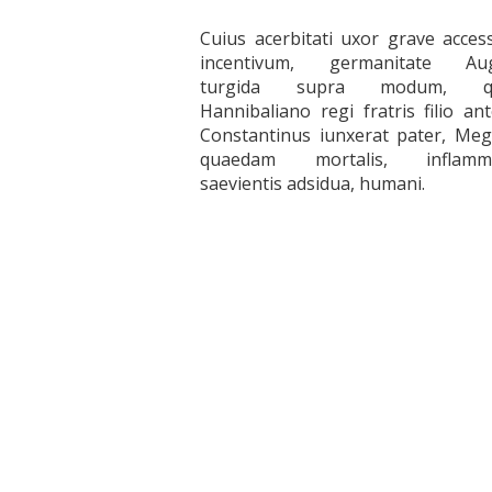
Cuius acerbitati uxor grave acces
incentivum, germanitate Aug
turgida supra modum, q
Hannibaliano regi fratris filio an
Constantinus iunxerat pater, Me
quaedam mortalis, inflamma
saevientis adsidua, humani.