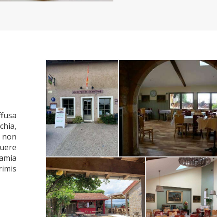
fusa
chia,
 non
luere
pamia
rimis