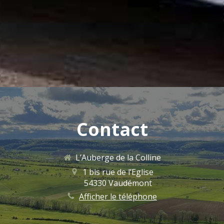
Contact
L’Auberge de la Colline
1 bis rue de l’Eglise
54330
Vaudémont
Afficher le téléphone