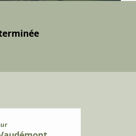
terminée
sur
n-Vaudémont