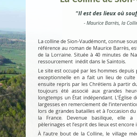
‘‘
Il est des lieux où souf
- Maurice Barrès, la Colli
La colline de Sion-Vaudémont, connue sous 
référence au roman de Maurice Barrès, es
de la Lorraine. Située à 40 minutes de Nan
ressourcement inédit dans le Saintois.
Le site est occupé par les hommes depuis p
exceptionnelle en a fait un lieu de culte t
ensuite repris par les Chrétiens à partir du 
toujours été associé aux grandes heu
longtemps un État indépendant. L’Église de 
largesses en remerciement de l’interventio
lors de grandes batailles et à l’occasion du
la France. Devenue basilique, elle a 
pèlerinages et l’esprit des lieux est encore 
À l’autre bout de la Colline, le village mé